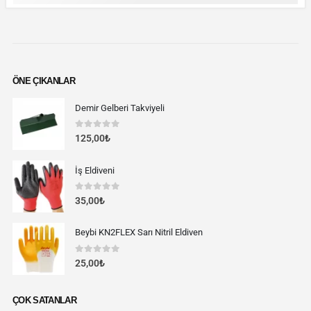
ÖNE ÇIKANLAR
Demir Gelberi Takviyeli
0
out of 5
125,00
₺
İş Eldiveni
0
out of 5
35,00
₺
Beybi KN2FLEX Sarı Nitril Eldiven
0
out of 5
25,00
₺
ÇOK SATANLAR