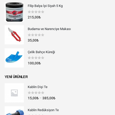
Filip Balya İpi Siyah 5 Kg
0
out of 5
215,00
₺
Budama ve Narenciye Makası
0
out of 5
35,00
₺
Çelik Bahçe Küreği
0
out of 5
100,00
₺
YENI ÜRÜNLER
Kablin Dişi Te
0
out of 5
15,00
₺
385,00
₺
–
Kablin Redüksiyon Te