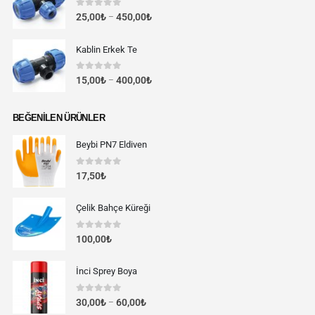
0
out of 5
25,00
₺
450,00
₺
–
Kablin Erkek Te
0
out of 5
15,00
₺
400,00
₺
–
BEĞENILEN ÜRÜNLER
Beybi PN7 Eldiven
0
out of 5
17,50
₺
Çelik Bahçe Küreği
0
out of 5
100,00
₺
İnci Sprey Boya
0
out of 5
30,00
₺
60,00
₺
–