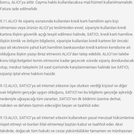
borcu, ALICI’ya aittir. Cayma hakkı kullanılacaksa mal/hizmet kullanılmamalıdır.
Fatura iade edilmelidir.
9.11.ALICI ile sipariş esnasında kullanılan kredi kartı hamilinin aynı kişi
olmaması veya ürünün ALICI’ya tesliminden evvel, siparişte kullanılan kredi
kartına ilişkin güvenlik açığı tespit edilmesi halinde, SATICI, kredi kartı hamiline
ilişkin kimlik ve iletişim bilgilerini, siparişte kullanılan kredi kartının bir önceki
aya ait ekstresini yahut kart hamilinin bankasından kredi kartının kendisine ait
olduğuna ilişkin yazıyı ibraz etmesini ALICI’dan talep edebilir. ALICI’nın talebe
konu bilgi/belgeleri temin etmesine kadar geçecek sürede sipariş dondurulacak
olup, mezkur taleplerin 24 saat içerisinde karşılanmaması halinde ise SATICI,
siparişi iptal etme hakkını haizdir.
9.12.ALICI, SATICI’ya ait internet sitesine üye olurken verdiği kişisel ve diğer
sair bilgilerin gerçeğe uygun olduğunu, SATICI’nın bu bilgilerin gerçeğe aykırılığı
nedeniyle uğrayacağı tüm zararları, SATICI’nın ilk bildirimi üzerine derhal,
nakden ve defaten tazmin edeceğini beyan ve taahhüt eder.
9.13.ALICI, SATICI’ya ait internet sitesini kullanırken yasal mevzuat hükümlerine
riayet etmeyi ve bunları ihlal etmemeyi baştan kabul ve taahhüt eder. Aksi
takdirde, doğacak tüm hukuki ve cezai yükümlülükler tamamen ve münhasıran