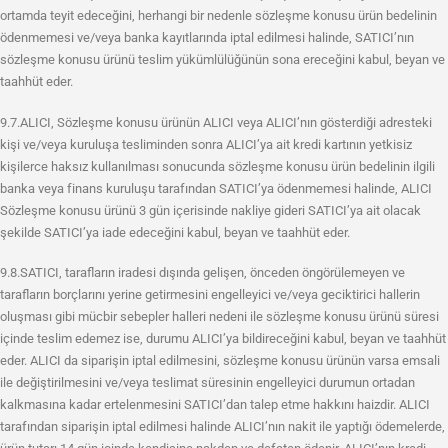
ortamda teyit edeceğini, herhangi bir nedenle sözleşme konusu ürün bedelinin
ödenmemesi ve/veya banka kayıtlarında iptal edilmesi halinde, SATICI’nın
sözleşme konusu ürünü teslim yükümlülüğünün sona ereceğini kabul, beyan ve
taahhüt eder.
9.7.ALICI, Sözleşme konusu ürünün ALICI veya ALICI’nın gösterdiği adresteki
kişi ve/veya kuruluşa tesliminden sonra ALICI’ya ait kredi kartının yetkisiz
kişilerce haksız kullanılması sonucunda sözleşme konusu ürün bedelinin ilgili
banka veya finans kuruluşu tarafından SATICI’ya ödenmemesi halinde, ALICI
Sözleşme konusu ürünü 3 gün içerisinde nakliye gideri SATICI’ya ait olacak
şekilde SATICI’ya iade edeceğini kabul, beyan ve taahhüt eder.
9.8.SATICI, tarafların iradesi dışında gelişen, önceden öngörülemeyen ve
tarafların borçlarını yerine getirmesini engelleyici ve/veya geciktirici hallerin
oluşması gibi mücbir sebepler halleri nedeni ile sözleşme konusu ürünü süresi
içinde teslim edemez ise, durumu ALICI’ya bildireceğini kabul, beyan ve taahhüt
eder. ALICI da siparişin iptal edilmesini, sözleşme konusu ürünün varsa emsali
ile değiştirilmesini ve/veya teslimat süresinin engelleyici durumun ortadan
kalkmasına kadar ertelenmesini SATICI’dan talep etme hakkını haizdir. ALICI
tarafından siparişin iptal edilmesi halinde ALICI’nın nakit ile yaptığı ödemelerde,