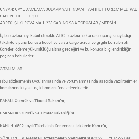
UNVAN: GAYE DAMLAMA SULAMA YAPI İNŞAAT TAAHHÜT TURİZM MEDİKAL
SAN. VE TİC. LTD. ŞTİ.
ADRES: ÇUKUROVA MAH. 228 CAD. NO:93 A TOROSLAR / MERSİN
İş bu sözleşmeyi kabul etmekle ALICI, sözleşme konusu siparişi onayladığı
takdirde sipariş konusu bedeli ve varsa kargo ücreti, vergi gibi belirtilen ek
ücretleri ödeme yükümlülüğü altına gireceğini ve bu konuda bilgilendirildiğini
peşinen kabul eder.
2.TANIMLAR
İşbu sözleşmenin uygulanmasında ve yorumlanmasında aşağıda yazılı terimler
karşılarındaki yazılı açıklamaları ifade edeceklerdir.
BAKAN: Gümrük ve Ticaret Bakanı’nı,
BAKANLIK: Gümrük ve Ticaret Bakanlığı’nı,
KANUN: 6502 sayılı Tüketicinin Korunması Hakkında Kanun’u,
YÖNETMELİK: Mesafeli Sözleşmeler Yönetmeliği’ni (RG:27.11.2014/29188)