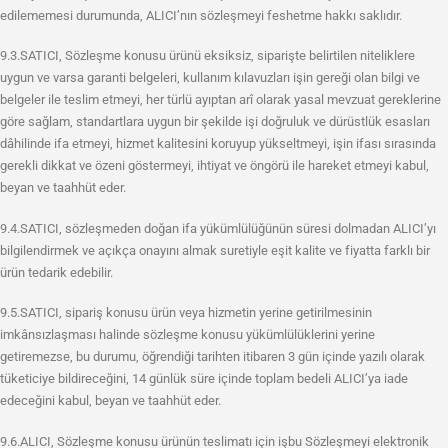
edilememesi durumunda, ALICI’nın sözleşmeyi feshetme hakkı saklıdır.
9.3.SATICI, Sözleşme konusu ürünü eksiksiz, siparişte belirtilen niteliklere
uygun ve varsa garanti belgeleri, kullanım kılavuzları işin gereği olan bilgi ve
belgeler ile teslim etmeyi, her türlü ayıptan arî olarak yasal mevzuat gereklerine
göre sağlam, standartlara uygun bir şekilde işi doğruluk ve dürüstlük esasları
dâhilinde ifa etmeyi, hizmet kalitesini koruyup yükseltmeyi, işin ifası sırasında
gerekli dikkat ve özeni göstermeyi, ihtiyat ve öngörü ile hareket etmeyi kabul,
beyan ve taahhüt eder.
9.4.SATICI, sözleşmeden doğan ifa yükümlülüğünün süresi dolmadan ALICI’yı
bilgilendirmek ve açıkça onayını almak suretiyle eşit kalite ve fiyatta farklı bir
ürün tedarik edebilir.
9.5.SATICI, sipariş konusu ürün veya hizmetin yerine getirilmesinin
imkânsızlaşması halinde sözleşme konusu yükümlülüklerini yerine
getiremezse, bu durumu, öğrendiği tarihten itibaren 3 gün içinde yazılı olarak
tüketiciye bildireceğini, 14 günlük süre içinde toplam bedeli ALICI’ya iade
edeceğini kabul, beyan ve taahhüt eder.
9.6.ALICI, Sözleşme konusu ürünün teslimatı için işbu Sözleşmeyi elektronik