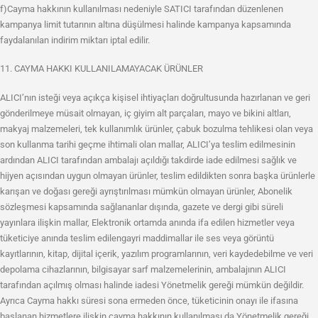
f)Cayma hakkının kullanılması nedeniyle SATICI tarafından düzenlenen
kampanya limit tutarının altına düşülmesi halinde kampanya kapsamında
faydalanılan indirim miktarı iptal edilir.
11. CAYMA HAKKI KULLANILAMAYACAK ÜRÜNLER
ALICI’nın isteği veya açıkça kişisel ihtiyaçları doğrultusunda hazırlanan ve geri
gönderilmeye müsait olmayan, iç giyim alt parçaları, mayo ve bikini altları,
makyaj malzemeleri, tek kullanımlık ürünler, çabuk bozulma tehlikesi olan veya
son kullanma tarihi geçme ihtimali olan mallar, ALICI’ya teslim edilmesinin
ardından ALICI tarafından ambalajı açıldığı takdirde iade edilmesi sağlık ve
hijyen açısından uygun olmayan ürünler, teslim edildikten sonra başka ürünlerle
karışan ve doğası gereği ayrıştırılması mümkün olmayan ürünler, Abonelik
sözleşmesi kapsamında sağlananlar dışında, gazete ve dergi gibi süreli
yayınlara ilişkin mallar, Elektronik ortamda anında ifa edilen hizmetler veya
tüketiciye anında teslim edilengayri maddimallar ile ses veya görüntü
kayıtlarının, kitap, dijital içerik, yazılım programlarının, veri kaydedebilme ve veri
depolama cihazlarının, bilgisayar sarf malzemelerinin, ambalajının ALICI
tarafından açılmış olması halinde iadesi Yönetmelik gereği mümkün değildir.
Ayrıca Cayma hakkı süresi sona ermeden önce, tüketicinin onayı ile ifasına
başlanan hizmetlere ilişkin cayma hakkının kullanılması da Yönetmelik gereği