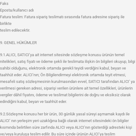
Faks
Eposta/kullanıcı adı
Fatura teslim: Fatura sipariş teslimatı sırasında fatura adresine sipariş ile
birlikte
teslim edilecektir.
9. GENEL HÜKÜMLER
9.1.ALICI, SATICI’ya ait internet sitesinde sözleşme konusu ürünün temel
nitelikleri, satış fiyatı ve ödeme şekli ile teslimata ilişkin ön bilgileri okuyup, bilgi
sahibi olduğunu, elektronik ortamda gerekli teyidi verdiğini kabul, beyan ve
taahhüt eder. ALICI’nın; Ön Bilgilendirmeyi elektronik ortamda teyit etmesi,
mesafeli satış sözleşmesinin kurulmasından evvel, SATICI tarafından ALICI’ ya
verilmesi gereken adresi, siparişi verilen ürünlere ait temel özellikleri, ürünlerin
vergiler dâhil fiyatını, ödeme ve teslimat bilgilerini de doğru ve eksiksiz olarak
edindiğini kabul, beyan ve taahhüt eder.
9.2.Sözleşme konusu her bir ürün, 30 günlük yasal süreyi aşmamak kaydı ile
ALICI’ nın yerleşim yeri uzaklığına bağlı olarak internet sitesindeki ön bilgiler
kısmında belirtilen süre zarfında ALICI veya ALICI’nın gösterdiği adresteki kişi
ve/veya kuruluşa teslim edilir. Bu süre içinde ürünün ALICI’ya teslim