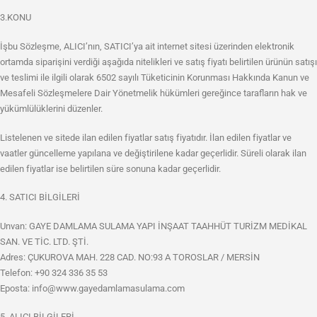
3.KONU
İşbu Sözleşme, ALICI’nın, SATICI’ya ait internet sitesi üzerinden elektronik
ortamda siparişini verdiği aşağıda nitelikleri ve satış fiyatı belirtilen ürünün satışı
ve teslimi ile ilgili olarak 6502 sayılı Tüketicinin Korunması Hakkında Kanun ve
Mesafeli Sözleşmelere Dair Yönetmelik hükümleri gereğince tarafların hak ve
yükümlülüklerini düzenler.
Listelenen ve sitede ilan edilen fiyatlar satış fiyatıdır. İlan edilen fiyatlar ve
vaatler güncelleme yapılana ve değiştirilene kadar geçerlidir. Süreli olarak ilan
edilen fiyatlar ise belirtilen süre sonuna kadar geçerlidir.
4. SATICI BİLGİLERİ
Unvan: GAYE DAMLAMA SULAMA YAPI İNŞAAT TAAHHÜT TURİZM MEDİKAL
SAN. VE TİC. LTD. ŞTİ.
Adres: ÇUKUROVA MAH. 228 CAD. NO:93 A TOROSLAR / MERSİN
Telefon: ‎+90 324 336 35 53
Eposta:
info@www.gayedamlamasulama.com
5. ALICI BİLGİLERİ