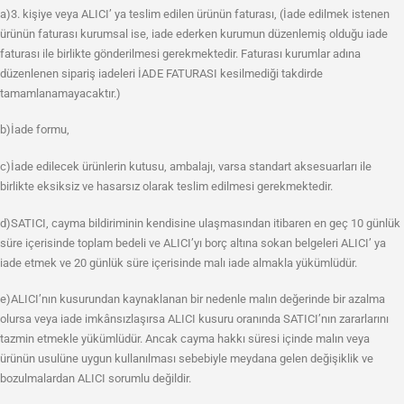
a)3. kişiye veya ALICI’ ya teslim edilen ürünün faturası, (İade edilmek istenen
ürünün faturası kurumsal ise, iade ederken kurumun düzenlemiş olduğu iade
faturası ile birlikte gönderilmesi gerekmektedir. Faturası kurumlar adına
düzenlenen sipariş iadeleri İADE FATURASI kesilmediği takdirde
tamamlanamayacaktır.)
b)İade formu,
c)İade edilecek ürünlerin kutusu, ambalajı, varsa standart aksesuarları ile
birlikte eksiksiz ve hasarsız olarak teslim edilmesi gerekmektedir.
d)SATICI, cayma bildiriminin kendisine ulaşmasından itibaren en geç 10 günlük
süre içerisinde toplam bedeli ve ALICI’yı borç altına sokan belgeleri ALICI’ ya
iade etmek ve 20 günlük süre içerisinde malı iade almakla yükümlüdür.
e)ALICI’nın kusurundan kaynaklanan bir nedenle malın değerinde bir azalma
olursa veya iade imkânsızlaşırsa ALICI kusuru oranında SATICI’nın zararlarını
tazmin etmekle yükümlüdür. Ancak cayma hakkı süresi içinde malın veya
ürünün usulüne uygun kullanılması sebebiyle meydana gelen değişiklik ve
bozulmalardan ALICI sorumlu değildir.