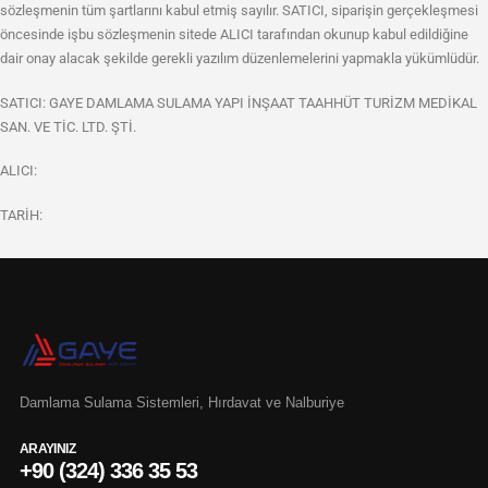
sözleşmenin tüm şartlarını kabul etmiş sayılır. SATICI, siparişin gerçekleşmesi
öncesinde işbu sözleşmenin sitede ALICI tarafından okunup kabul edildiğine
dair onay alacak şekilde gerekli yazılım düzenlemelerini yapmakla yükümlüdür.
SATICI: GAYE DAMLAMA SULAMA YAPI İNŞAAT TAAHHÜT TURİZM MEDİKAL
SAN. VE TİC. LTD. ŞTİ.
ALICI:
TARİH:
Damlama Sulama Sistemleri, Hırdavat ve Nalburiye
ARAYINIZ
+90 (324) 336 35 53