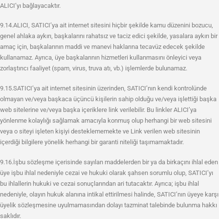
ALICI’yı bağlayacaktır.
9.14.ALICI, SATICI’ya ait internet sitesini hiçbir şekilde kamu düzenini bozucu,
genel ahlaka aykırı, başkalarını rahatsız ve taciz edici şekilde, yasalara aykırı bir
amaç için, başkalarının maddi ve manevi haklarına tecavüz edecek şekilde
kullanamaz. Ayrıca, üye başkalarının hizmetleri kullanmasını önleyici veya
zorlaştırıcı faaliyet (spam, virus, truva atı, vb.) işlemlerde bulunamaz.
9.15.SATICI’ya ait internet sitesinin üzerinden, SATICI’nın kendi kontrolünde
olmayan ve/veya başkaca üçüncü kişilerin sahip olduğu ve/veya işlettiği başka
web sitelerine ve/veya başka içeriklere link verilebilir. Bu linkler ALICI’ya
yönlenme kolaylığı sağlamak amacıyla konmuş olup herhangi bir web sitesini
veya o siteyi işleten kişiyi desteklememekte ve Link verilen web sitesinin
içerdiği bilgilere yönelik herhangi bir garanti niteliği taşımamaktadır.
9.16.İşbu sözleşme içerisinde sayılan maddelerden bir ya da birkaçını ihlal eden
üye işbu ihlal nedeniyle cezai ve hukuki olarak şahsen sorumlu olup, SATICI’yı
bu ihlallerin hukuki ve cezai sonuçlarından ari tutacaktır. Ayrıca; işbu ihlal
nedeniyle, olayın hukuk alanına intikal ettirilmesi halinde, SATICI’nın üyeye karşı
üyelik sözleşmesine uyulmamasından dolayı tazminat talebinde bulunma hakkı
saklıdır.