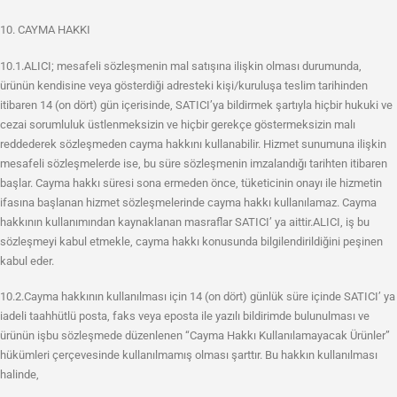
10. CAYMA HAKKI
10.1.ALICI; mesafeli sözleşmenin mal satışına ilişkin olması durumunda,
ürünün kendisine veya gösterdiği adresteki kişi/kuruluşa teslim tarihinden
itibaren 14 (on dört) gün içerisinde, SATICI’ya bildirmek şartıyla hiçbir hukuki ve
cezai sorumluluk üstlenmeksizin ve hiçbir gerekçe göstermeksizin malı
reddederek sözleşmeden cayma hakkını kullanabilir. Hizmet sunumuna ilişkin
mesafeli sözleşmelerde ise, bu süre sözleşmenin imzalandığı tarihten itibaren
başlar. Cayma hakkı süresi sona ermeden önce, tüketicinin onayı ile hizmetin
ifasına başlanan hizmet sözleşmelerinde cayma hakkı kullanılamaz. Cayma
hakkının kullanımından kaynaklanan masraflar SATICI’ ya aittir.ALICI, iş bu
sözleşmeyi kabul etmekle, cayma hakkı konusunda bilgilendirildiğini peşinen
kabul eder.
10.2.Cayma hakkının kullanılması için 14 (on dört) günlük süre içinde SATICI’ ya
iadeli taahhütlü posta, faks veya eposta ile yazılı bildirimde bulunulması ve
ürünün işbu sözleşmede düzenlenen “Cayma Hakkı Kullanılamayacak Ürünler”
hükümleri çerçevesinde kullanılmamış olması şarttır. Bu hakkın kullanılması
halinde,