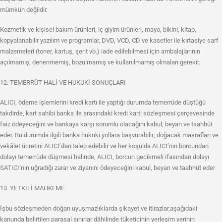
mümkün değildir.
Kozmetik ve kişisel bakım ürünleri, iç giyim ürünleri, mayo, bikini, kitap,
kopyalanabilir yazılım ve programlar, DVD, VCD, CD ve kasetler ile kırtasiye sarf
malzemeleri (toner, kartuş, şerit vb.) iade edilebilmesi için ambalajlarının
açılmamış, denenmemiş, bozulmamış ve kullanılmamış olmaları gerekir.
12. TEMERRÜT HALİ VE HUKUKİ SONUÇLARI
ALICI, ödeme işlemlerini kredi kartı ile yaptığı durumda temerrüde düştüğü
takdirde, kart sahibi banka ile arasındaki kredi kartı sözleşmesi çerçevesinde
faiz ödeyeceğini ve bankaya karşı sorumlu olacağını kabul, beyan ve taahhüt
eder. Bu durumda ilgili banka hukuki yollara başvurabilir; doğacak masrafları ve
vekâlet ücretini ALICI’dan talep edebilir ve her koşulda ALICI’nın borcundan
dolayı temerrüde düşmesi halinde, ALICI, borcun gecikmeli ifasından dolayı
SATICI’nın uğradığı zarar ve ziyanını ödeyeceğini kabul, beyan ve taahhüt eder
13. YETKİLİ MAHKEME
İşbu sözleşmeden doğan uyuşmazlıklarda şikayet ve itirazlar,aşağıdaki
kanunda belirtilen parasal sınırlar dâhilinde tüketicinin yerleşim yerinin