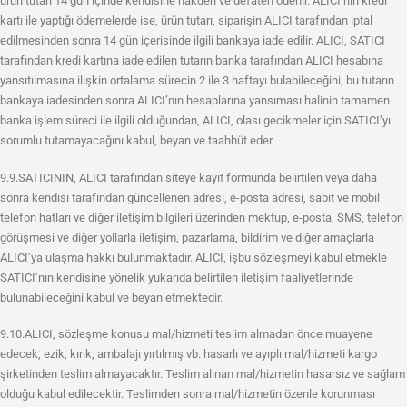
ürün tutarı 14 gün içinde kendisine nakden ve defaten ödenir. ALICI’nın kredi
kartı ile yaptığı ödemelerde ise, ürün tutarı, siparişin ALICI tarafından iptal
edilmesinden sonra 14 gün içerisinde ilgili bankaya iade edilir. ALICI, SATICI
tarafından kredi kartına iade edilen tutarın banka tarafından ALICI hesabına
yansıtılmasına ilişkin ortalama sürecin 2 ile 3 haftayı bulabileceğini, bu tutarın
bankaya iadesinden sonra ALICI’nın hesaplarına yansıması halinin tamamen
banka işlem süreci ile ilgili olduğundan, ALICI, olası gecikmeler için SATICI’yı
sorumlu tutamayacağını kabul, beyan ve taahhüt eder.
9.9.SATICININ, ALICI tarafından siteye kayıt formunda belirtilen veya daha
sonra kendisi tarafından güncellenen adresi, e-posta adresi, sabit ve mobil
telefon hatları ve diğer iletişim bilgileri üzerinden mektup, e-posta, SMS, telefon
görüşmesi ve diğer yollarla iletişim, pazarlama, bildirim ve diğer amaçlarla
ALICI’ya ulaşma hakkı bulunmaktadır. ALICI, işbu sözleşmeyi kabul etmekle
SATICI’nın kendisine yönelik yukarıda belirtilen iletişim faaliyetlerinde
bulunabileceğini kabul ve beyan etmektedir.
9.10.ALICI, sözleşme konusu mal/hizmeti teslim almadan önce muayene
edecek; ezik, kırık, ambalajı yırtılmış vb. hasarlı ve ayıplı mal/hizmeti kargo
şirketinden teslim almayacaktır. Teslim alınan mal/hizmetin hasarsız ve sağlam
olduğu kabul edilecektir. Teslimden sonra mal/hizmetin özenle korunması