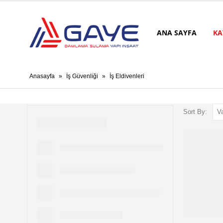
ANA SAYFA
KA
Anasayfa
»
İş Güvenliği
»
İş Eldivenleri
Sort By: