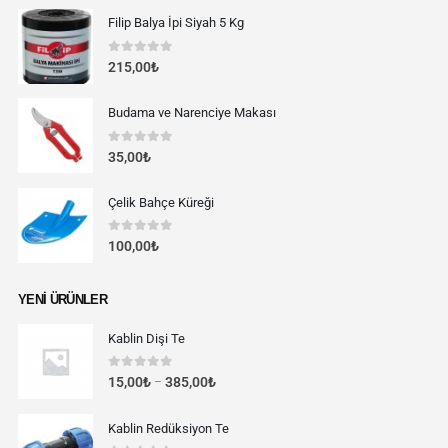
Filip Balya İpi Siyah 5 Kg
0
out of 5
215,00
₺
Budama ve Narenciye Makası
0
out of 5
35,00
₺
Çelik Bahçe Küreği
0
out of 5
100,00
₺
YENI ÜRÜNLER
Kablin Dişi Te
0
out of 5
15,00
₺
385,00
₺
–
Kablin Redüksiyon Te