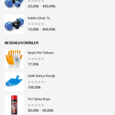
0
out of 5
25,00
₺
450,00
₺
–
Kablin Erkek Te
0
out of 5
15,00
₺
400,00
₺
–
BEĞENILEN ÜRÜNLER
Beybi PN7 Eldiven
0
out of 5
17,50
₺
Çelik Bahçe Küreği
0
out of 5
100,00
₺
İnci Sprey Boya
0
out of 5
30,00
₺
60,00
₺
–