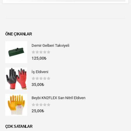
ÖNE ÇIKANLAR
Demir Gelberi Takviyeli
0
out of 5
125,00
₺
İş Eldiveni
0
out of 5
35,00
₺
Beybi KN2FLEX Sarı Nitril Eldiven
0
out of 5
25,00
₺
ÇOK SATANLAR