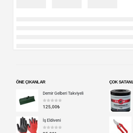
ÖNE ÇIKANLAR
ÇOK SATAN
Demir Gelberi Takviyeli
0
out of 5
125,00
₺
İş Eldiveni
0
out of 5