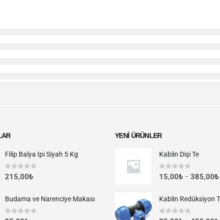
LAR
YENI ÜRÜNLER
Filip Balya İpi Siyah 5 Kg
Kablin Dişi Te
0
out of 5
0
out of 5
215,00
₺
15,00
₺
385,00
₺
–
Budama ve Narenciye Makası
Kablin Redüksiyon 
0
out of 5
0
out of 5