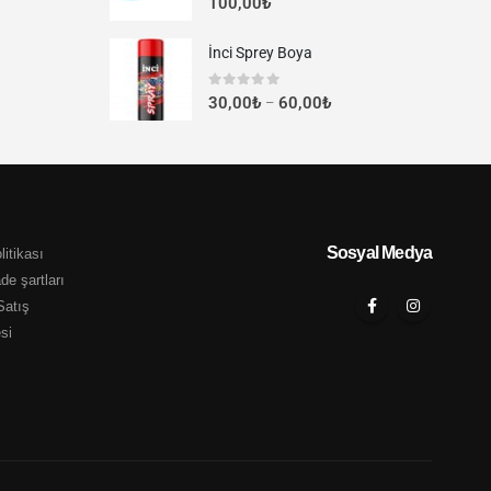
100,00
₺
İnci Sprey Boya
0
out of 5
30,00
₺
60,00
₺
–
Sosyal Medya
litikası
ade şartları
Satış
si