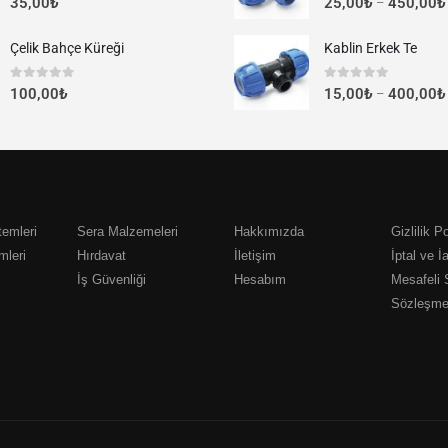
35,00
₺
25,00
₺
450,00
₺
–
Çelik Bahçe Küreği
Kablin Erkek Te
0
out of 5
0
out of 5
100,00
₺
15,00
₺
400,00
₺
–
emleri
Sera Malzemeleri
Hakkımızda
Gizlilik Po
mleri
Hırdavat
İletişim
İptal ve İ
İş Güvenliği
Hesabım
Mesafeli 
Sözleşme