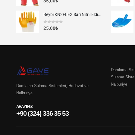
35,00
₺
Beybi KN2FLEX Sarı Nitril Eldiven
0
out of 5
25,00
₺
Damlama Sist
Sulama Siste
Nalburiye
Damlama Sulama Sistemleri, Hırdavat ve
Nalburiye
ARAYINIZ
+90 (324) 336 35 53