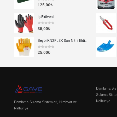
0
out of 5
125,00
₺
İş Eldiveni
0
out of 5
35,00
₺
Beybi KN2FLEX Sarı Nitril Eldiven
0
out of 5
25,00
₺
Damlama Sist
Sulama Siste
Nalburiye
Damlama Sulama Sistemleri, Hırdavat ve
Nalburiye