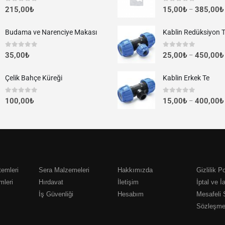
0
out of 5
0
out of 5
215,00
₺
15,00
₺
385,00
₺
–
Budama ve Narenciye Makası
Kablin Redüksiyon 
0
out of 5
0
out of 5
35,00
₺
25,00
₺
450,00
₺
–
Çelik Bahçe Küreği
Kablin Erkek Te
0
out of 5
0
out of 5
100,00
₺
15,00
₺
400,00
₺
–
emleri
Sera Malzemeleri
Hakkımızda
Gizlilik Po
mleri
Hırdavat
İletişim
İptal ve İ
İş Güvenliği
Hesabım
Mesafeli 
Sözleşme