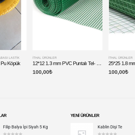
ABASI LASTIK
İTHAL ÜRÜNLER
İTHAL ÜRÜNLER
i Pu Köpük
12*12 1.3 mm PVC Puntalı Tel- Fiyat Sorunuz
100,00
₺
100,00
₺
LAR
YENI ÜRÜNLER
Filip Balya İpi Siyah 5 Kg
Kablin Dişi Te