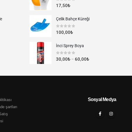
0
out of 5
17,50
₺
Te
Çelik Bahçe Küreği
0
out of 5
100,00
₺
İnci Sprey Boya
0
out of 5
30,00
₺
60,00
₺
–
Sosyal Medya
litikası
ade şartları
Satış
si