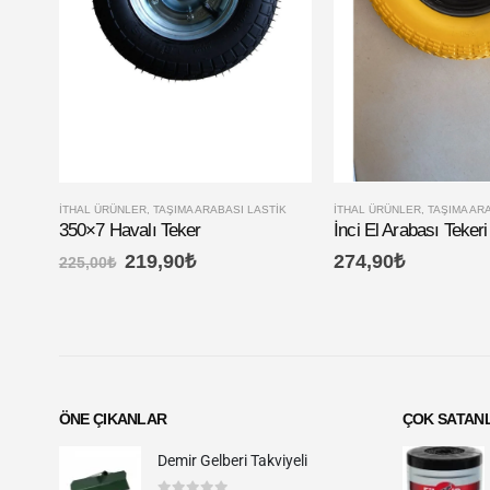
İTHAL ÜRÜNLER
,
TAŞIMA ARABASI LASTIK
İTHAL ÜRÜNLER
,
TAŞIMA AR
350×7 Havalı Teker
İnci El Arabası Teker
219,90
₺
274,90
₺
225,00
₺
ÖNE ÇIKANLAR
ÇOK SATAN
Demir Gelberi Takviyeli