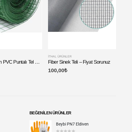
İTHAL ÜRÜNLER
25*25 1.8 mm PVC Puntalı Tel – Fiyat Sorunuz
Fiber Sinek Teli – Fiyat Sorunuz
100,00
₺
BEĞENILEN ÜRÜNLER
Beybi PN7 Eldiven