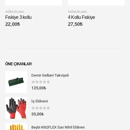
YAĞMURLAMA
YAĞMURLAMA
Fıskiye 3 kollu
4 Kollu Fıskiye
22,00
₺
27,50
₺
ÖNE ÇIKANLAR
Demir Gelberi Takviyeli
0
out of 5
125,00
₺
İş Eldiveni
0
out of 5
35,00
₺
Beybi KN2FLEX Sarı Nitril Eldiven