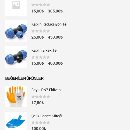
0
out of 5
15,00
₺
385,00
₺
–
Kablin Redüksiyon Te
0
out of 5
25,00
₺
450,00
₺
–
Kablin Erkek Te
0
out of 5
15,00
₺
400,00
₺
–
BEĞENILEN ÜRÜNLER
Beybi PN7 Eldiven
0
out of 5
17,50
₺
Çelik Bahçe Küreği
0
out of 5
100,00
₺