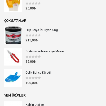
0
out of 5
25,00
₺
ÇOK SATANLAR
Filip Balya İpi Siyah 5 Kg
0
out of 5
215,00
₺
Budama ve Narenciye Makası
0
out of 5
35,00
₺
Çelik Bahçe Küreği
0
out of 5
100,00
₺
YENI ÜRÜNLER
Kablin Dişi Te