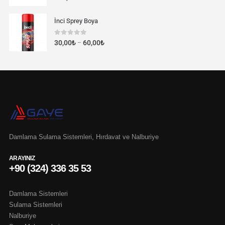
İnci Sprey Boya
0
out of 5
30,00
₺
60,00
₺
–
Damlama Sulama Sistemleri, Hırdavat ve Nalburiye
ARAYINIZ
+90 (324) 336 35 53
Damlama Sistemleri
Sulama Sistemleri
Nalburiye