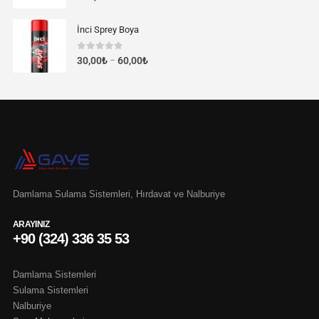
İnci Sprey Boya
0
out of 5
30,00
₺
60,00
₺
–
Damlama Sulama Sistemleri, Hırdavat ve Nalburiye
ARAYINIZ
+90 (324) 336 35 53
Damlama Sistemleri
Sulama Sistemleri
Nalburiye