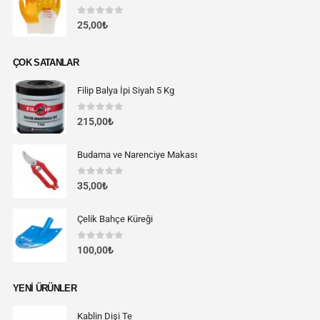
0
out of 5
25,00
₺
ÇOK SATANLAR
Filip Balya İpi Siyah 5 Kg
0
out of 5
215,00
₺
Budama ve Narenciye Makası
0
out of 5
35,00
₺
Çelik Bahçe Küreği
0
out of 5
100,00
₺
YENI ÜRÜNLER
Kablin Dişi Te