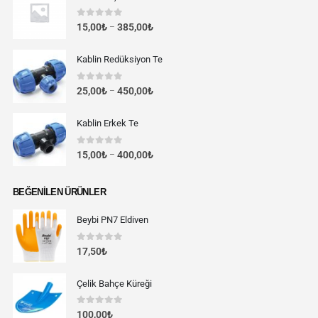
0
out of 5
15,00
₺
385,00
₺
–
Kablin Redüksiyon Te
0
out of 5
25,00
₺
450,00
₺
–
Kablin Erkek Te
0
out of 5
15,00
₺
400,00
₺
–
BEĞENILEN ÜRÜNLER
Beybi PN7 Eldiven
0
out of 5
17,50
₺
Çelik Bahçe Küreği
0
out of 5
100,00
₺