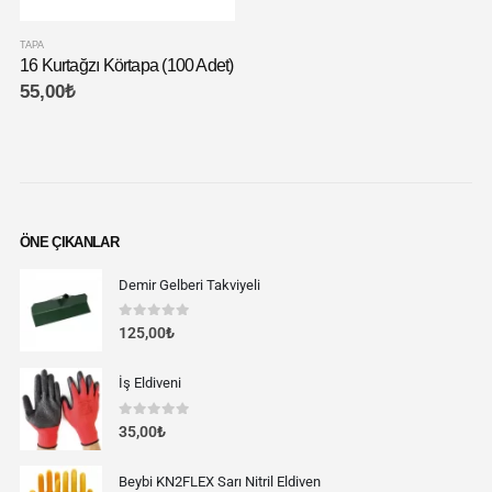
TAPA
16 Kurtağzı Körtapa (100 Adet)
55,00
₺
ÖNE ÇIKANLAR
Demir Gelberi Takviyeli
0
out of 5
125,00
₺
İş Eldiveni
0
out of 5
35,00
₺
Beybi KN2FLEX Sarı Nitril Eldiven